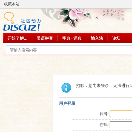
收藏本站
开始了解...
吴语拼音
字典 · 词典
输入法
论坛
抱歉，您尚未登录，无法进行
用户登录
帐号:
密码: