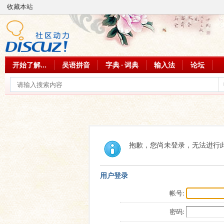
收藏本站
开始了解...
吴语拼音
字典 · 词典
输入法
论坛
抱歉，您尚未登录，无法进行
用户登录
帐号:
密码: