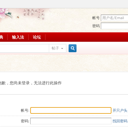
帐号
密码
词典
输入法
论坛
帖子
搜
索
抱歉，您尚未登录，无法进行此操作
帐号:
开只户头
密码:
找回密码