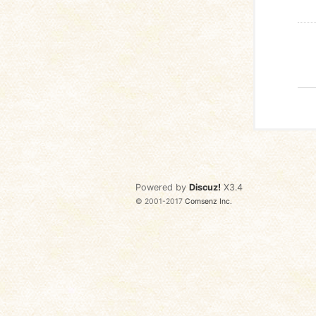
Powered by
Discuz!
X3.4
© 2001-2017
Comsenz Inc.