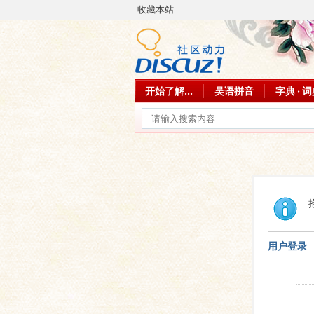
收藏本站
开始了解...
吴语拼音
字典 · 
用户登录