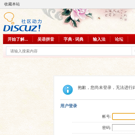
收藏本站
开始了解...
吴语拼音
字典 · 词典
输入法
论坛
抱歉，您尚未登录，无法进行
用户登录
帐号:
密码: