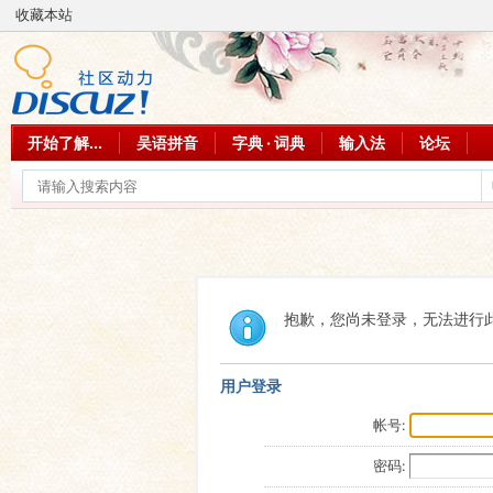
收藏本站
开始了解...
吴语拼音
字典 · 词典
输入法
论坛
抱歉，您尚未登录，无法进行
用户登录
帐号:
密码: