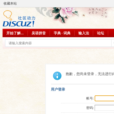
收藏本站
开始了解...
吴语拼音
字典 · 词典
输入法
论坛
抱歉，您尚未登录，无法进行
用户登录
帐号:
密码: