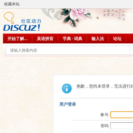
收藏本站
开始了解...
吴语拼音
字典 · 词典
输入法
论坛
抱歉，您尚未登录，无法进行
用户登录
帐号:
密码: