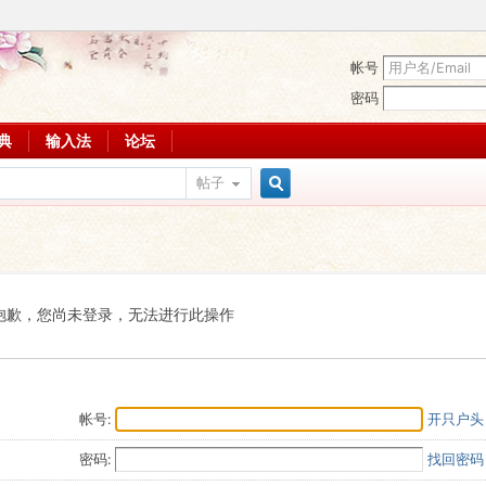
帐号
密码
词典
输入法
论坛
帖子
搜
索
抱歉，您尚未登录，无法进行此操作
帐号:
开只户头
密码:
找回密码