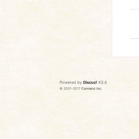
Powered by
Discuz!
X3.4
© 2001-2017
Comsenz Inc.