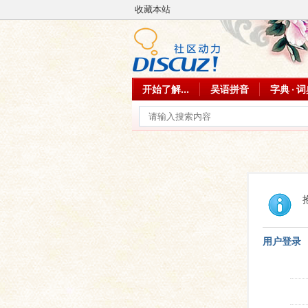
收藏本站
开始了解...
吴语拼音
字典 · 
用户登录