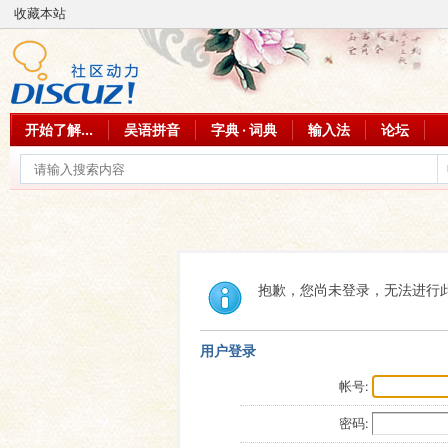
收藏本站
开始了解...
吴语拼音
字典 · 词典
输入法
论坛
抱歉，您尚未登录，无法进行
用户登录
帐号:
密码: