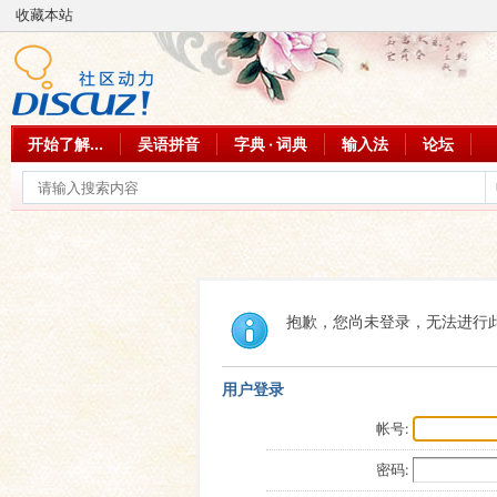
收藏本站
开始了解...
吴语拼音
字典 · 词典
输入法
论坛
抱歉，您尚未登录，无法进行
用户登录
帐号:
密码: