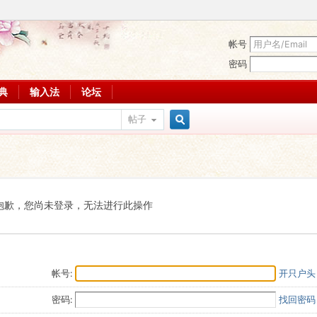
帐号
密码
词典
输入法
论坛
帖子
搜
索
抱歉，您尚未登录，无法进行此操作
帐号:
开只户头
密码:
找回密码