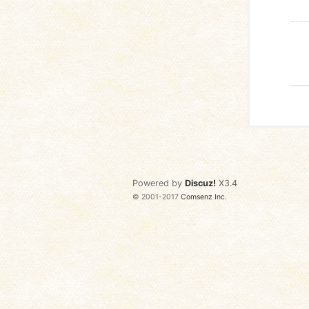
Powered by
Discuz!
X3.4
© 2001-2017
Comsenz Inc.