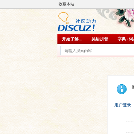
收藏本站
开始了解...
吴语拼音
字典 · 
用户登录