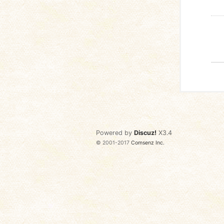
Powered by
Discuz!
X3.4
© 2001-2017
Comsenz Inc.