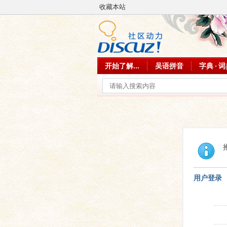
收藏本站
开始了解...
吴语拼音
字典 · 
用户登录