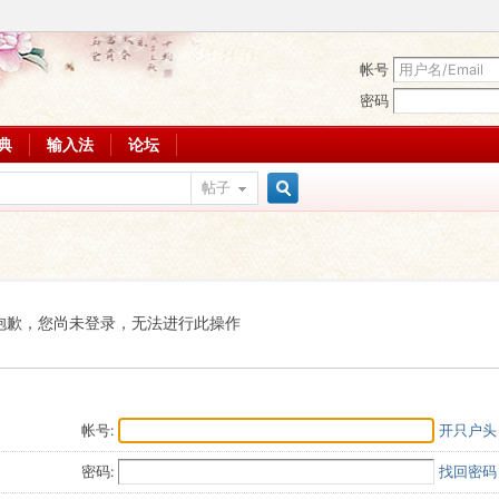
帐号
密码
词典
输入法
论坛
帖子
搜
索
抱歉，您尚未登录，无法进行此操作
帐号:
开只户头
密码:
找回密码