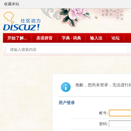
收藏本站
开始了解...
吴语拼音
字典 · 词典
输入法
论坛
抱歉，您尚未登录，无法进行
用户登录
帐号:
密码: