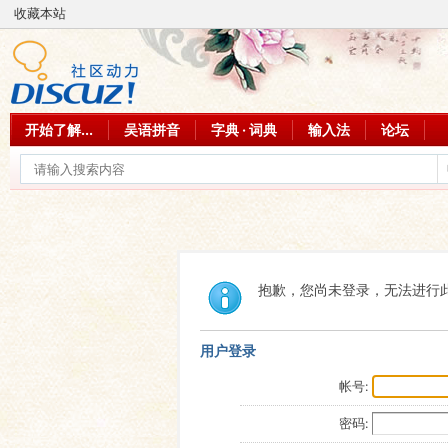
收藏本站
开始了解...
吴语拼音
字典 · 词典
输入法
论坛
抱歉，您尚未登录，无法进行
用户登录
帐号:
密码: