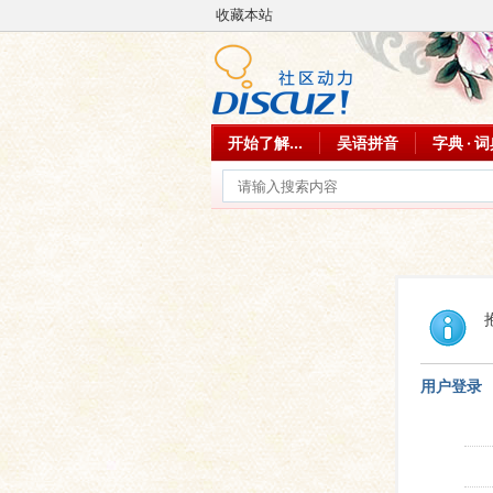
收藏本站
开始了解...
吴语拼音
字典 · 
用户登录