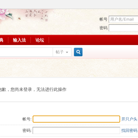
帐号
密码
词典
输入法
论坛
帖子
搜
索
抱歉，您尚未登录，无法进行此操作
帐号:
开只户头
密码:
找回密码