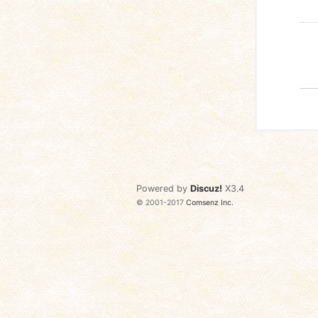
Powered by
Discuz!
X3.4
© 2001-2017
Comsenz Inc.