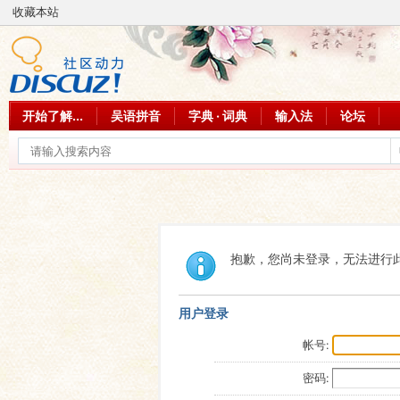
收藏本站
开始了解...
吴语拼音
字典 · 词典
输入法
论坛
抱歉，您尚未登录，无法进行
用户登录
帐号:
密码: