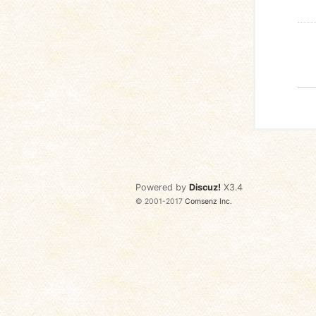
Powered by
Discuz!
X3.4
© 2001-2017
Comsenz Inc.