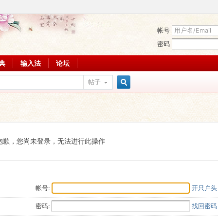
帐号
密码
词典
输入法
论坛
帖子
搜
索
抱歉，您尚未登录，无法进行此操作
帐号:
开只户头
密码:
找回密码