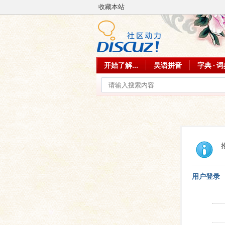
收藏本站
开始了解...
吴语拼音
字典 · 
用户登录