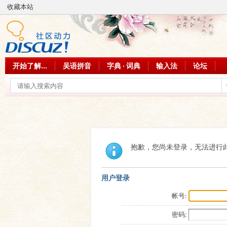
收藏本站
开始了解...
吴语拼音
字典 · 词典
输入法
论坛
抱歉，您尚未登录，无法进行
用户登录
帐号:
密码: