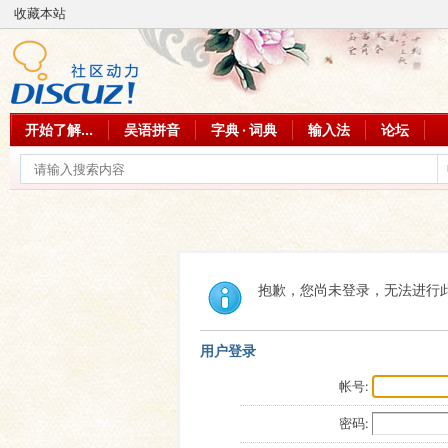
收藏本站
开始了解...
吴语拼音
字典 · 词典
输入法
论坛
抱歉，您尚未登录，无法进行
用户登录
帐号:
密码: