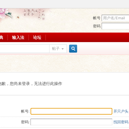
帐号
密码
词典
输入法
论坛
帖子
搜
索
抱歉，您尚未登录，无法进行此操作
帐号:
开只户头
密码:
找回密码