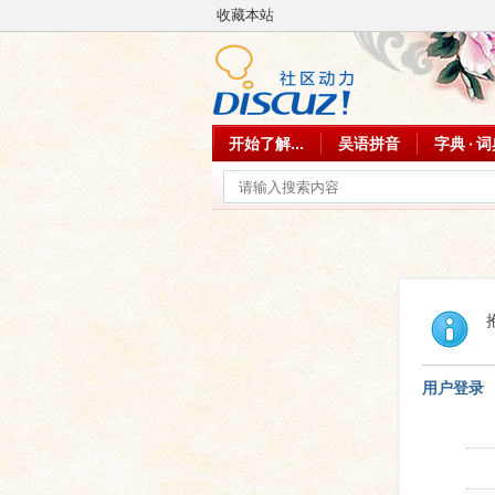
收藏本站
开始了解...
吴语拼音
字典 · 
用户登录