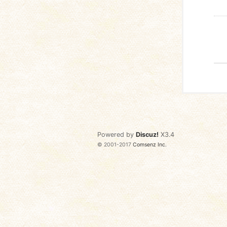
Powered by
Discuz!
X3.4
© 2001-2017
Comsenz Inc.