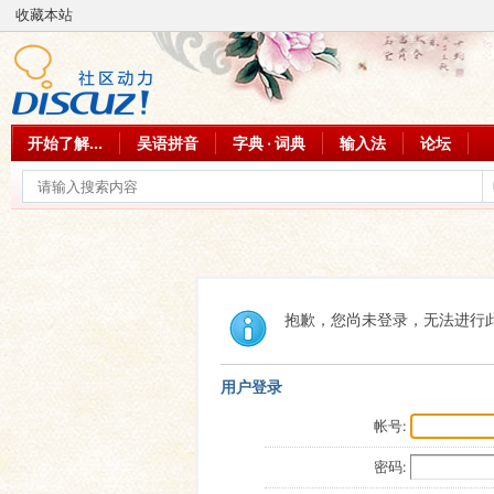
收藏本站
开始了解...
吴语拼音
字典 · 词典
输入法
论坛
抱歉，您尚未登录，无法进行
用户登录
帐号:
密码: