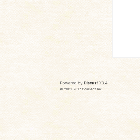
Powered by
Discuz!
X3.4
© 2001-2017
Comsenz Inc.