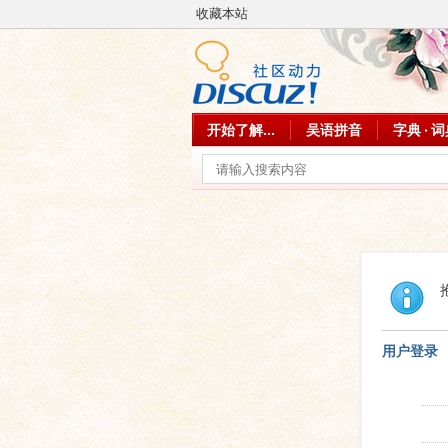
收藏本站
开始了解...
吴语拼音
字典 · 
用户登录