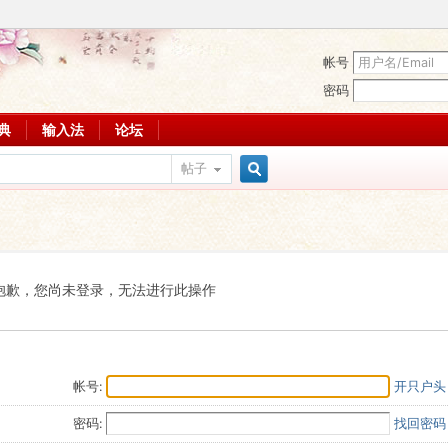
帐号
密码
词典
输入法
论坛
帖子
搜
索
抱歉，您尚未登录，无法进行此操作
帐号:
开只户头
密码:
找回密码