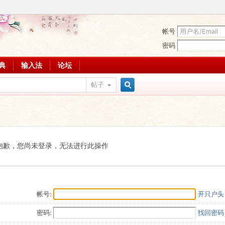
帐号
密码
词典
输入法
论坛
帖子
搜
索
抱歉，您尚未登录，无法进行此操作
帐号:
开只户头
密码:
找回密码