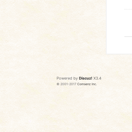
Powered by
Discuz!
X3.4
© 2001-2017
Comsenz Inc.