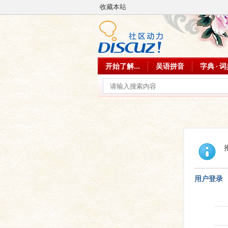
收藏本站
开始了解...
吴语拼音
字典 · 
用户登录