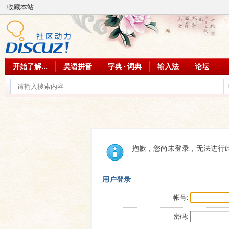
收藏本站
开始了解...
吴语拼音
字典 · 词典
输入法
论坛
抱歉，您尚未登录，无法进行
用户登录
帐号:
密码: