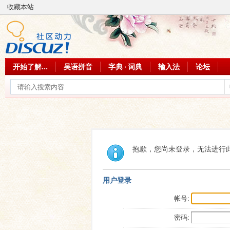
收藏本站
开始了解...
吴语拼音
字典 · 词典
输入法
论坛
抱歉，您尚未登录，无法进行
用户登录
帐号:
密码: