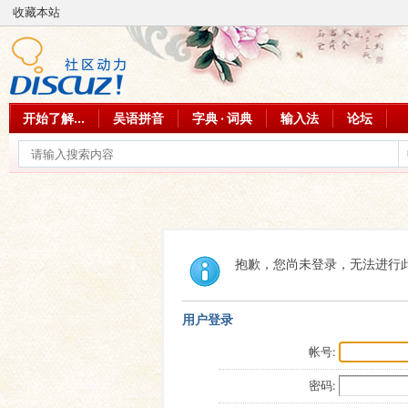
收藏本站
开始了解...
吴语拼音
字典 · 词典
输入法
论坛
抱歉，您尚未登录，无法进行
用户登录
帐号:
密码: