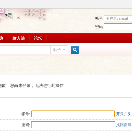
帐号
密码
词典
输入法
论坛
帖子
搜
索
抱歉，您尚未登录，无法进行此操作
帐号:
开只户头
密码:
找回密码