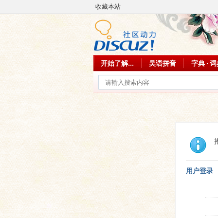
收藏本站
开始了解...
吴语拼音
字典 · 
用户登录