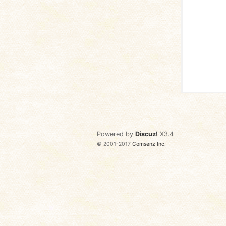
Powered by
Discuz!
X3.4
© 2001-2017
Comsenz Inc.