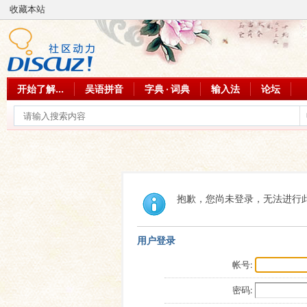
收藏本站
开始了解...
吴语拼音
字典 · 词典
输入法
论坛
抱歉，您尚未登录，无法进行
用户登录
帐号:
密码: