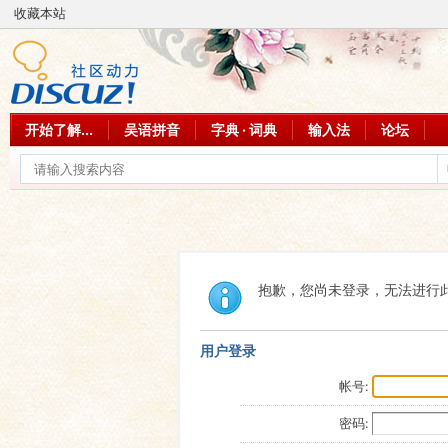
收藏本站
开始了解...
吴语拼音
字典 · 词典
输入法
论坛
抱歉，您尚未登录，无法进行
用户登录
帐号:
密码: