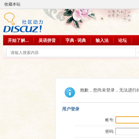
收藏本站
开始了解...
吴语拼音
字典 · 词典
输入法
论坛
抱歉，您尚未登录，无法进行
用户登录
帐号:
密码: