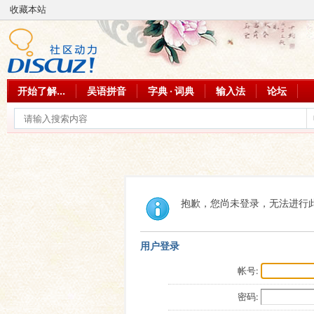
收藏本站
开始了解...
吴语拼音
字典 · 词典
输入法
论坛
抱歉，您尚未登录，无法进行
用户登录
帐号:
密码: