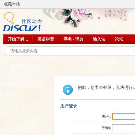
收藏本站
开始了解...
吴语拼音
字典 · 词典
输入法
论坛
抱歉，您尚未登录，无法进行
用户登录
帐号:
密码: