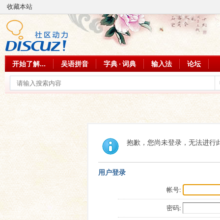
收藏本站
开始了解...
吴语拼音
字典 · 词典
输入法
论坛
抱歉，您尚未登录，无法进行
用户登录
帐号:
密码: