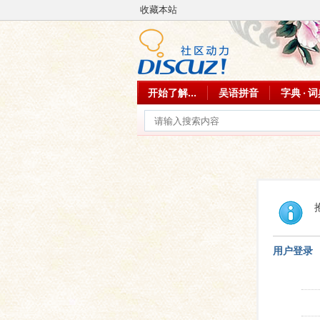
收藏本站
开始了解...
吴语拼音
字典 · 
用户登录