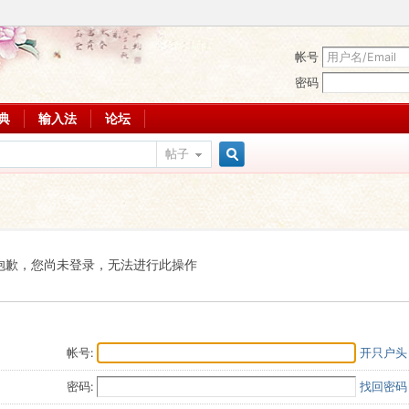
帐号
密码
词典
输入法
论坛
帖子
搜
索
抱歉，您尚未登录，无法进行此操作
帐号:
开只户头
密码:
找回密码