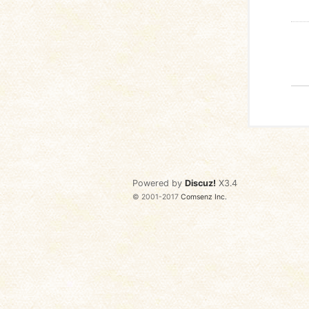
Powered by
Discuz!
X3.4
© 2001-2017
Comsenz Inc.