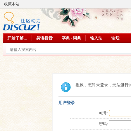
收藏本站
开始了解...
吴语拼音
字典 · 词典
输入法
论坛
抱歉，您尚未登录，无法进行
用户登录
帐号:
密码: