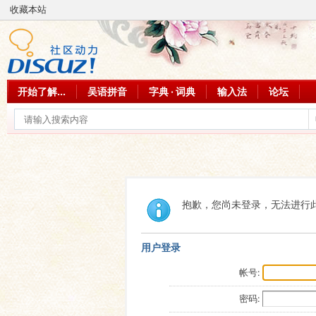
收藏本站
开始了解...
吴语拼音
字典 · 词典
输入法
论坛
抱歉，您尚未登录，无法进行
用户登录
帐号:
密码: