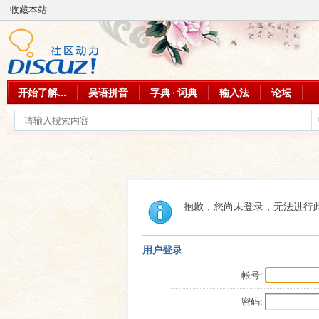
收藏本站
开始了解...
吴语拼音
字典 · 词典
输入法
论坛
抱歉，您尚未登录，无法进行
用户登录
帐号:
密码: