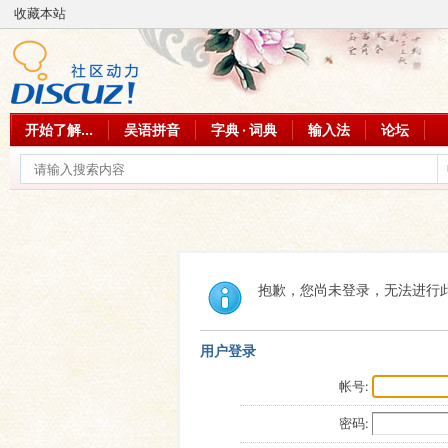
收藏本站
开始了解...
吴语拼音
字典 · 词典
输入法
论坛
抱歉，您尚未登录，无法进行
用户登录
帐号:
密码: