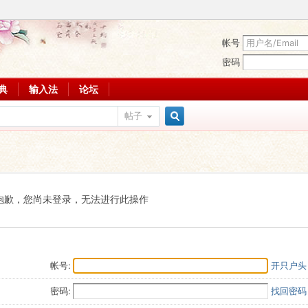
帐号
密码
词典
输入法
论坛
帖子
搜
索
抱歉，您尚未登录，无法进行此操作
帐号:
开只户头
密码:
找回密码