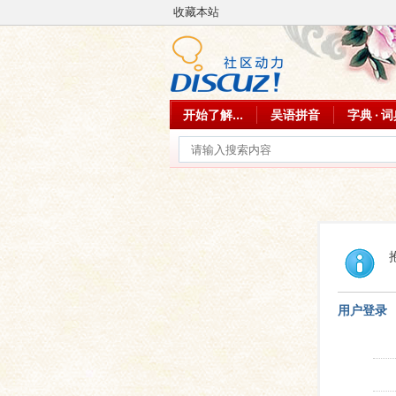
收藏本站
开始了解...
吴语拼音
字典 · 
用户登录