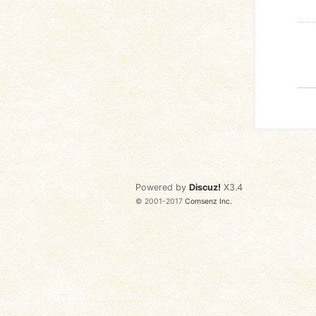
Powered by
Discuz!
X3.4
© 2001-2017
Comsenz Inc.