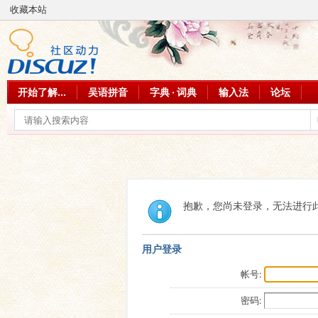
收藏本站
开始了解...
吴语拼音
字典 · 词典
输入法
论坛
抱歉，您尚未登录，无法进行
用户登录
帐号:
密码: