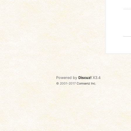
Powered by
Discuz!
X3.4
© 2001-2017
Comsenz Inc.