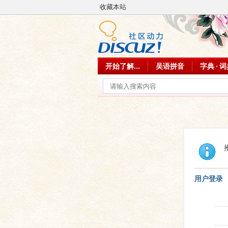
收藏本站
开始了解...
吴语拼音
字典 · 
用户登录