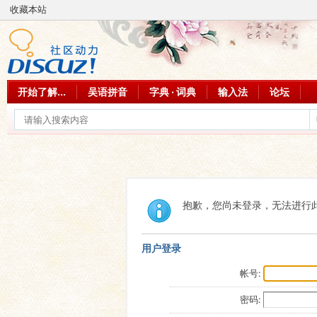
收藏本站
开始了解...
吴语拼音
字典 · 词典
输入法
论坛
抱歉，您尚未登录，无法进行
用户登录
帐号:
密码: