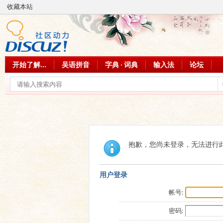
收藏本站
开始了解...
吴语拼音
字典 · 词典
输入法
论坛
抱歉，您尚未登录，无法进行
用户登录
帐号:
密码: