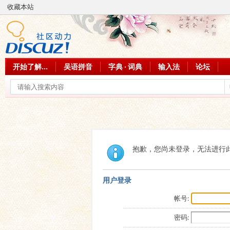
收藏本站
开始了解...
吴语拼音
字典 · 词典
输入法
论坛
抱歉，您尚未登录，无法进行
用户登录
帐号:
密码: