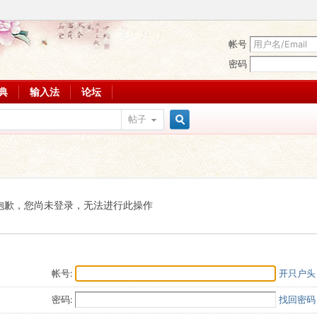
帐号
密码
词典
输入法
论坛
帖子
搜
索
抱歉，您尚未登录，无法进行此操作
帐号:
开只户头
密码:
找回密码