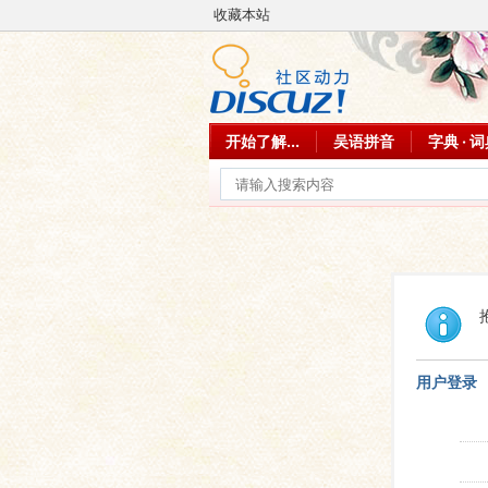
收藏本站
开始了解...
吴语拼音
字典 · 
用户登录