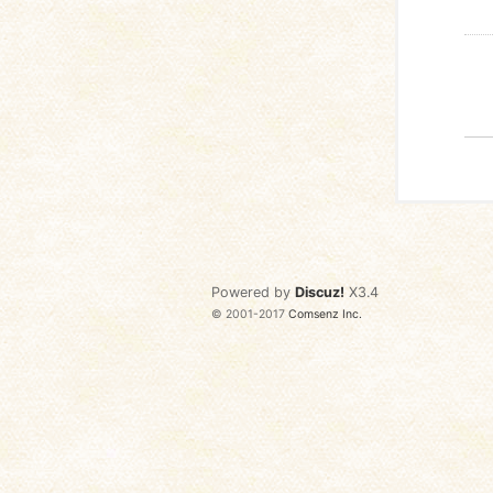
Powered by
Discuz!
X3.4
© 2001-2017
Comsenz Inc.