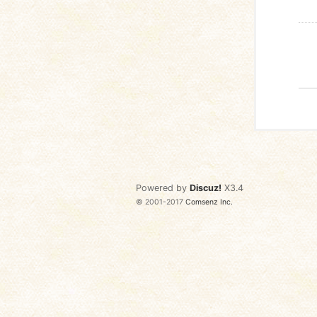
Powered by
Discuz!
X3.4
© 2001-2017
Comsenz Inc.