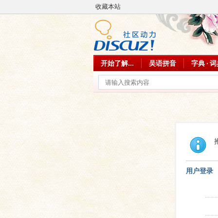
收藏本站
开始了解...
吴语拼音
字典 · 
用户登录