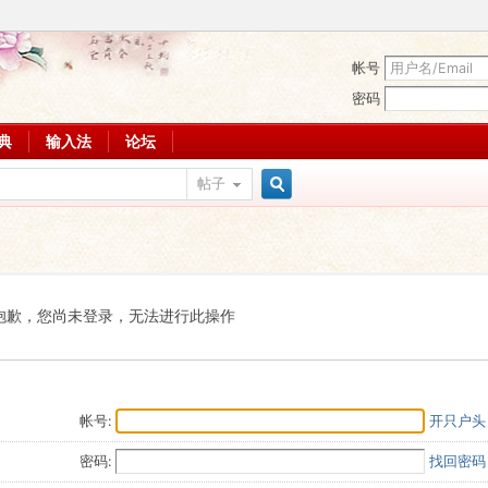
帐号
密码
词典
输入法
论坛
帖子
搜
索
抱歉，您尚未登录，无法进行此操作
帐号:
开只户头
密码:
找回密码