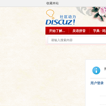
收藏本站
开始了解...
吴语拼音
字典 · 
用户登录