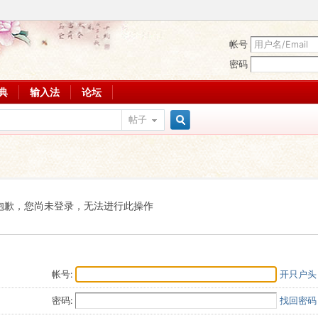
帐号
密码
词典
输入法
论坛
帖子
搜
索
抱歉，您尚未登录，无法进行此操作
帐号:
开只户头
密码:
找回密码