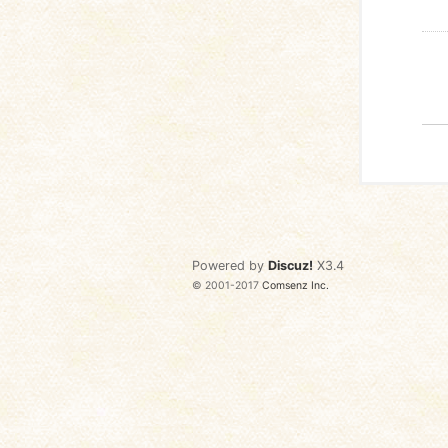
Powered by
Discuz!
X3.4
© 2001-2017
Comsenz Inc.