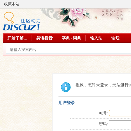
收藏本站
开始了解...
吴语拼音
字典 · 词典
输入法
论坛
抱歉，您尚未登录，无法进行
用户登录
帐号:
密码: