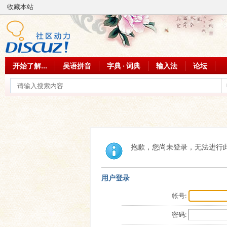
收藏本站
开始了解...
吴语拼音
字典 · 词典
输入法
论坛
抱歉，您尚未登录，无法进行
用户登录
帐号:
密码: