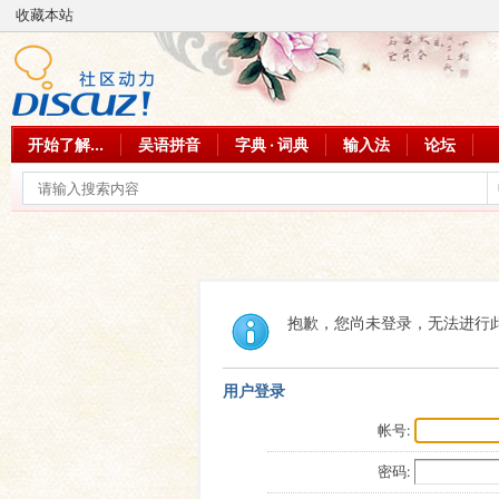
收藏本站
开始了解...
吴语拼音
字典 · 词典
输入法
论坛
抱歉，您尚未登录，无法进行
用户登录
帐号:
密码: